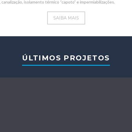
canalização, isolamento térmico “capoto” e impermiabilizações.
SAIBA MAIS
ÚLTIMOS PROJETOS