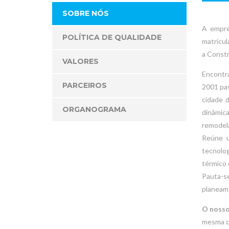
SOBRE NÓS
A empre
POLÍTICA DE QUALIDADE
matricul
a Constr
VALORES
Encontr
PARCEIROS
2001 pas
cidade 
ORGANOGRAMA
dinâmica
remodela
Reúne um
tecnolog
térmico 
Pauta-se
planeame
O nosso
mesma co