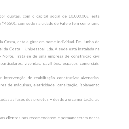
or quotas, com o capital social de 10.000,00€, está
á nº 45501, com sede na cidade de Fafe e tem como ramo
 Costa, esta a girar em nome individual. Em Junho de
 da Costa – Unipessoal, Lda. A sede está instalada na
o Norte. Trata-se de uma empresa de construção civil
rticulares, vivendas, pavilhões, espaços comerciais,
intervenção de reabilitação construtiva: alvenarias,
ores de máquinas, eletricidade, canalização, isolamento
todas as fases dos projetos – desde a orçamentação, ao
sos clientes nos recomendarem e permanecerem nessa