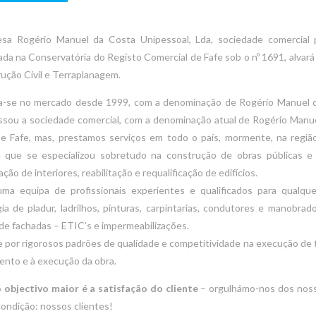
sa Rogério Manuel da Costa Unipessoal, Lda, sociedade comercial p
ada na Conservatória do Registo Comercial de Fafe sob o nº 1691, alvar
ução Civil e Terraplanagem.
a-se no mercado desde 1999, com a denominação de Rogério Manuel da
sou a sociedade comercial, com a denominação atual de Rogério Manuel
de Fafe, mas, prestamos serviços em todo o país, mormente, na regiã
 que se especializou sobretudo na construção de obras públicas e pa
ção de interiores, reabilitação e requalificação de edifícios.
a equipa de profissionais experientes e qualificados para qualquer 
ia de pladur, ladrilhos, pinturas, carpintarias, condutores e manobrad
de fachadas – ETIC’s e impermeabilizações.
 por rigorosos padrões de qualidade e competitividade na execução de 
nto e à execução da obra.
 objectivo maior é a satisfação do cliente
– orgulhámo-nos dos nos
ndição: nossos clientes!